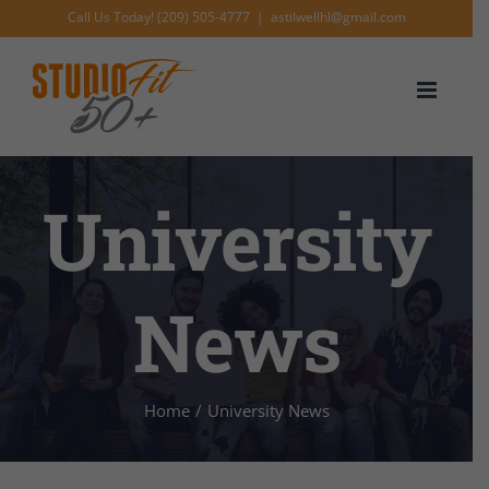
Skip
Call Us Today! (209) 505-4777
|
astilwellhl@gmail.com
to
content
University
News
Home
/
University News